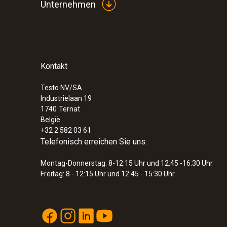
Unternehmen
Kontakt
:
0633 3002 79
testo 300 - Abgasmessgerät (O
, CO bi
2
Testo NV/SA
Industrielaan 19
€ 958,00
1740
Ternat
€ 1.159,18
België
+32 2 582 03 61
Telefonisch erreichen Sie uns:
Montag-Donnerstag: 8-12:15 Uhr und 12:45 -16:30 Uhr
Freitag: 8 - 12:15 Uhr und 12:45 - 15:30 Uhr