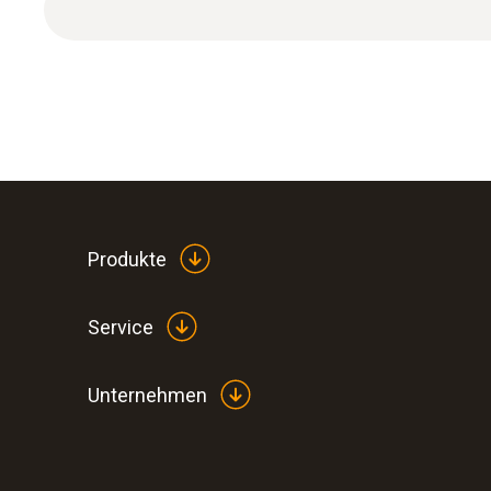
Produkte
Service
Unternehmen
:
0632 3340
testo 340 - Abgasanalysegerät für die In