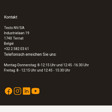
sichere und effiziente
Langstreckenkommunikation in einem
Bedienungsanleitung
(
306.9 KB
)
proprietären Netzwerk.
Kontakt
:
0572 3320
Fühler
testo 150 TUC4 - Datenloggermodul mit
4 Anschlüssen für Fühler mit TUC
Testo NV/SA
Anwendungshinweis
Industrielaan 19
(
292.3 KB
)
1740
Ternat
België
+32 2 582 03 61
Telefonisch erreichen Sie uns:
Montag-Donnerstag: 8-12:15 Uhr und 12:45 -16:30 Uhr
Freitag: 8 - 12:15 Uhr und 12:45 - 15:30 Uhr