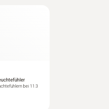
€ 696,96
Betriebstemperatur
-20 bis +70 °C
Durchmesser Sonden-/ Fühlerrohr
12 mm
Länge Sonden-/Fühlerrohr
140 mm
euchtefühler
Produktfarbe
chtefühlern bei 11.3
:
0636 9731
schwarz
kabelgebunden
Feuchte-Temperatur-
€ 213,00
€ 257,73