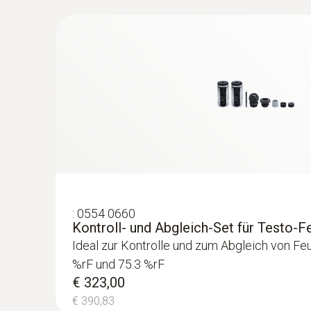
€ 649,77
:
0554 0660
Kontroll- und Abgleich-Set für Testo-F
Ideal zur Kontrolle und zum Abgleich von Feu
:
0636 9732
%rF und 75.3 %rF
Feuchte-Temperatur-Sonde (digital) - 
€ 323,00
€ 172,00
€ 390,83
€ 208,12