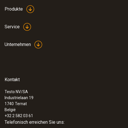
Produkte
Service
Unternehmen
Kontakt
Testo NV/SA
Industrielaan 19
:
0563 2051
1740
Ternat
testo 205 - pH- /Temperatur-Messgerät
België
für halbfeste Medien
+32 2 582 03 61
€ 284,00
Telefonisch erreichen Sie uns:
€ 343,64