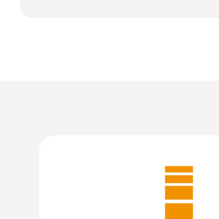
:
0632 3340
testo 340 - Abgasanalysegerät für die In