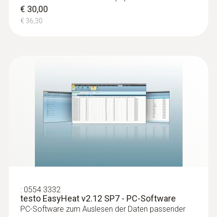
€ 30,00
Schornsteinfegerhandwerks (ZIV)
definierten Schnittstelle. Bitte
€ 36,30
erkundigen Sie sich beim Hersteller
Ihres Anwendungsprogramms, ob es
diese Schnittstelle unterstützt. Wenn
das Microsoft .NET Framework 4.0 noch
nicht auf dem Computer installiert
wurde, so muss dieses von der
Microsoft-Internetseite heruntergeladen
und auf dem System installiert werden.
testo 380 Box
(
V1.17, 41.56 KB
)
Firmware Update testo
(
40.56 KB
)
:
0554 3332
380
testo EasyHeat v2.12 SP7 - PC-Software
PC-Software zum Auslesen der Daten passender