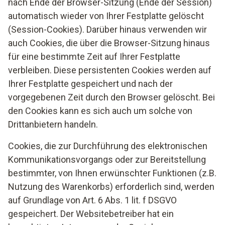
nach Ende der Browser-Sitzung (Ende der Session)
Vor- und Nachname
Erfolgt die Datenverarbeitung auf der Grundlage von Art. 6
automatisch wieder von Ihrer Festplatte gelöscht
Abs.. 1 lit. f DSGVO, können Sie dieser jederzeit
(Session-Cookies). Darüber hinaus verwenden wir
Firmenname
widersprechen. Sie können die Erhebung und Verarbeitung
auch Cookies, die über die Browser-Sitzung hinaus
Ihrer personenbezogenen Daten, die auf der Grundlage
Postadresse
für eine bestimmte Zeit auf Ihrer Festplatte
eines berechtigten Interesses von Adyen verarbeitet
verbleiben. Diese persistenten Cookies werden auf
Sie dienen zur elektronischen Bestätigung Ihrer
werden, auch dadurch verhindern, dass Sie die Speicherung
Ihrer Festplatte gespeichert und nach der
Produktregistrierung an Ihre E-Mailadresse sowie zur
von Cookies Dritter auf Ihrem Computer verhindern, die „Do
vorgegebenen Zeit durch den Browser gelöscht. Bei
personalisierten Ansprache im Rahmen der Zusendung der
Not Track“-Funktion eines unterstützenden Browsers
den Cookies kann es sich auch um solche von
anwendungsspezifischen Informationen von Testo,
nutzen, die Ausführung von Skriptcode in Ihrem Browser
beispielsweise Produktinformationen und
deaktivieren oder einen Skriptblocker wie NoScript
Drittanbietern handeln.
Anwendungsbeispiele.
(https://noscript.net/) oder Ghostery
Cookies, die zur Durchführung des elektronischen
(https://www.ghostery.com) in Ihrem Browser installieren.
Ihre Daten werden ein Jahr nach Zusendung des Zubehörs
Kommunikationsvorgangs oder zur Bereitstellung
bzw. nach dem Widerruf Ihres Einverständnisses gelöscht.
Weitere Informationen zu Widerspruchs- und
bestimmter, von Ihnen erwünschter Funktionen (z.B.
Beseitigungsmöglichkeiten gegen Adyen finden Sie unter:
Nutzung des Warenkorbs) erforderlich sind, werden
https://www.adyen.com/privacy-policy
auf Grundlage von Art. 6 Abs. 1 lit. f DSGVO
Sofern Testo in Vorleistung tritt, z. B. beim Kauf auf
gespeichert. Der Websitebetreiber hat ein
Rechnung, behält sich Testo, zur Wahrung von unseren