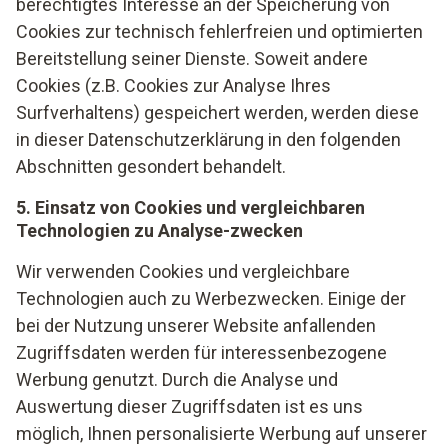
berechtigtes Interesse an der Speicherung von
berechtigten Interessen eine Identitäts- und
Cookies zur technisch fehlerfreien und optimierten
Bonitätsauskunft von hierauf spezialisierten
Bereitstellung seiner Dienste. Soweit andere
Dienstleistungsunternehmen – Verband der Vereine
Cookies (z.B. Cookies zur Analyse Ihres
Creditreform e.V., Hellersbergstraße 12, D-41460 Neuss –
Surfverhaltens) gespeichert werden, werden diese
einzuholen bzw. die Gewährung bestimmter
in dieser Datenschutzerklärung in den folgenden
Zahlungsmodalitäten von der Durchführung einer
Abschnitten gesondert behandelt.
Bonitätsprüfung abhängig zu machen. Die Bonitätsauskunft
kann Wahrscheinlichkeitswerte (Score-Werte) beinhalten,
5. Einsatz von Cookies und vergleichbaren
die auf Basis wissenschaftlich anerkannter mathematisch-
Technologien zu Analyse-zwecken
statistischer Verfahren berechnet werden und in deren
Berechnung unter anderem Anschriftendaten einfließen. Die
Wir verwenden Cookies und vergleichbare
erhaltenen Informationen über die statistische
Technologien auch zu Werbezwecken. Einige der
Wahrscheinlichkeit eines Zahlungsausfalls verwenden wir
bei der Nutzung unserer Website anfallenden
für eine abgewogene Entscheidung über die Begründung,
Zugriffsdaten werden für interessenbezogene
Durchführung oder Beendigung des Vertragsverhältnisses.
Werbung genutzt. Durch die Analyse und
Ihre schutzwürdigen Interessen werden gemäß den
Auswertung dieser Zugriffsdaten ist es uns
gesetzlichen Bestimmungen berücksichtigt.
möglich, Ihnen personalisierte Werbung auf unserer