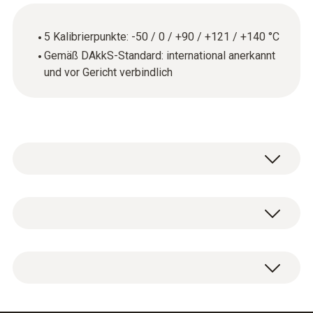
5 Kalibrierpunkte: -50 / 0 / +90 / +121 / +140 °C
Gemäß DAkkS-Standard: international anerkannt
und vor Gericht verbindlich
Allgemeine technische Daten
Produkt-/Gehäusematerial
DAkkS-Kalibrierzertifikat Temperatur mit 5
Papier
Messpunkten.