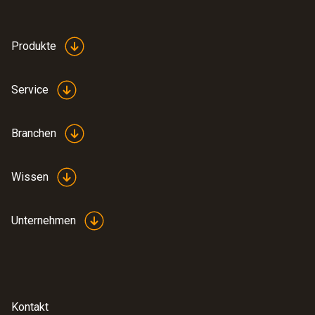
Produkt-/Gehäusematerial
Kunststoff (PS)
Produkte
Gewicht
Service
2 g
Branchen
Wissen
Unternehmen
:
0572 1901
testo 190-T1 - CFR Temperatur-
Datenlogger mit kurzem, starrem Fühler
Kontakt