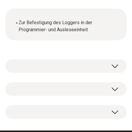
Zur Befestigung des Loggers in der
Programmier- und Ausleseeinheit
Allgemeine technische Daten
Abmessungen
1 x Distanzadapter lang.
21 x 28 x 29 mm (LxBxH)