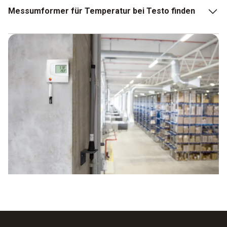
Messumformer für Temperatur bei Testo finden
Sie sind auf der Suche nach einem hochwertigen
Messumformer für Temperatur und möchten bei dem Gerät
keine Kompromisse eingehen. Für diesen Fall haben wir
eine Auswahl an verschiedenen Modellen
zusammengestellt, auf die Sie zurückgreifen können. So
gibt es bei Testo ganz klassische Temperaturumformer, die
zur Übertragung von Temperaturdaten dienen. Gleichzeitig
haben Sie die Möglichkeit, sich für einen Temperatur- und
Feuchte-Messumformer zu entscheiden. Die Kombination
dieser Messgeräte erspart Ihnen einen teilweise hohen
Aufwand und bringt eine einfache Bedienung mit. In der
Produktions- und Verfahrenstechnik können Sie den
Temperatur- und Feuchte-Messumformer für kritische
Anwendungen einsetzen.