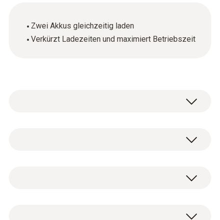
Zwei Akkus gleichzeitig laden
Verkürzt Ladezeiten und maximiert Betriebszeit
Allgemeine technische Daten
Produktfarbe
Schnell-Ladestation / Tisch-Schnell-
schwarz
Ladestation für zwei Akkus zur Optimierung
der Ladezeit.