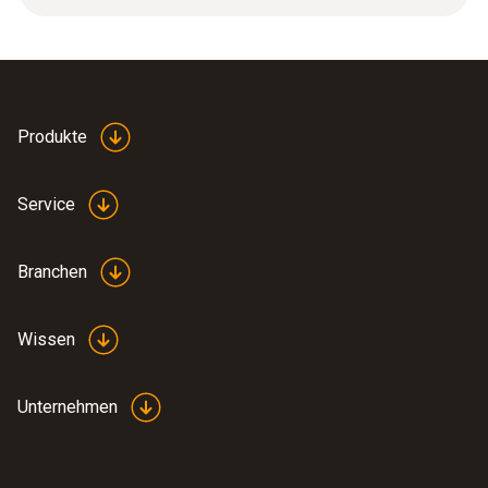
EU-
Produkte
Konformitätserklärungtesto
(
33.11 KB
)
Schnellladestation
Service
Branchen
Wissen
Unternehmen
:
0563 0885 X1
testo 885 - Wärmebildkamera (320 x
240 Pixel, Fokus manuell/auto, Laser, 1
Objektiv wählbar)