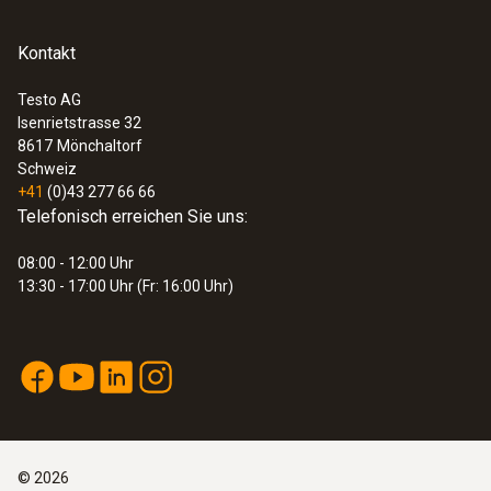
Kontakt
Testo AG
Isenrietstrasse 32
8617
Mönchaltorf
Schweiz
+41
(0)43 277 66 66
Telefonisch erreichen Sie uns:
08:00 - 12:00 Uhr
13:30 - 17:00 Uhr (Fr: 16:00 Uhr)
:
0563 0885 X4
testo 885 - Wärmebildkamera (320 x
240 Pixel, Fokus manuell/auto, Laser, 1
SuperTele-Objektiv)
©
2026