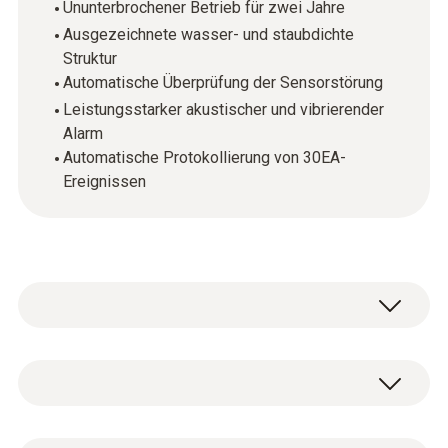
Ununterbrochener Betrieb für zwei Jahre
Ausgezeichnete wasser- und staubdichte
Struktur
Automatische Überprüfung der Sensorstörung
Leistungsstarker akustischer und vibrierender
Alarm
Automatische Protokollierung von 30EA-
Ereignissen
SGT ist ein tragbarer Einweg-
Einzelgasdetektor, der die Anwesenheit von
giftigen CO in der Umgebung erfasst. Bei