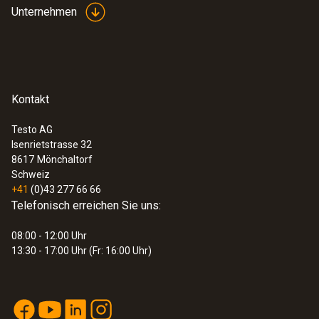
Unternehmen
Kontakt
Testo AG
Isenrietstrasse 32
8617
Mönchaltorf
Schweiz
+41
(0)43 277 66 66
Telefonisch erreichen Sie uns:
08:00 - 12:00 Uhr
:
0560 8351
13:30 - 17:00 Uhr (Fr: 16:00 Uhr)
testo 835-T1 - Infrarot-Thermometer
CHF 308.00
CHF 332.95