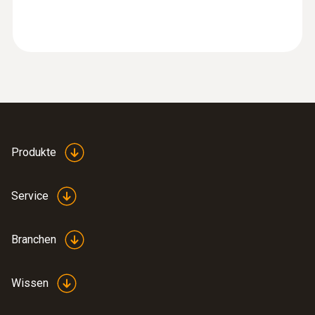
testo 480 - Klimamessgerät
EasyClimate
Produkte
Service
Branchen
:
0560 8353
testo 835-H1 - Infrarotthermometer mit
Feuchtemessung
Wissen
CHF 462.00
CHF 499.40