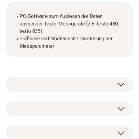
PC-Software zum Auslesen der Daten
passender Testo-Messgeräte (z.B. testo 480,
testo 835)
Grafische und tabellarische Darstellung der
Messparameter
Allgemeine technische Daten
Systemvoraussetzung
Die Software steht kostenfrei als Download
Windows® 7; Windows® 8; Windows® 10
zur Verfügung.