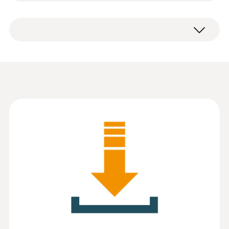
Informationen gemäß
Verordnung (EU)
2023/2854
(
140 KB
)
(Datenverordnung / Data
Act) - testo EasyClimate
Bedienungsanleitung -
:
0563 4800
PC-Software - Testo
(
2.26 MB
)