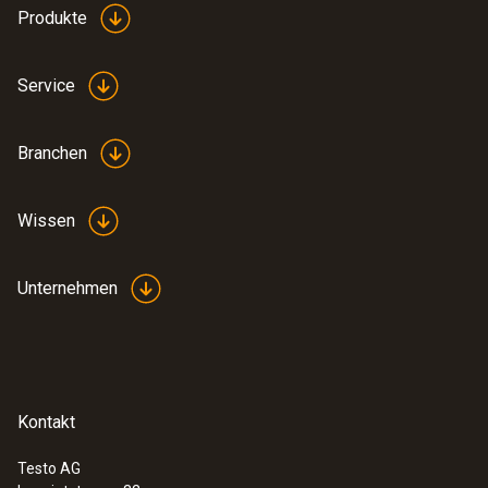
gleichzeitige Messung von ph- und
Produkte
Temperaturwerten.
Lagertemperatur
Service
Wartungsfreier Gel-Elektrolyt
-20 bis +70 °C
1-, 2- oder 3-Punkt-Kalibrierung möglich
Branchen
Wissen
pH-Messung in der
Unternehmen
Kosmetikindustrie
Für die Beurteilung der Produktqualität von
Kosmetika ist der pH-Wert ein
Kontakt
entscheidender Parameter. Zu saure oder zu
basische Kosmetikprodukte können
Testo AG
Hautreizungen oder Ausschläge verursachen.