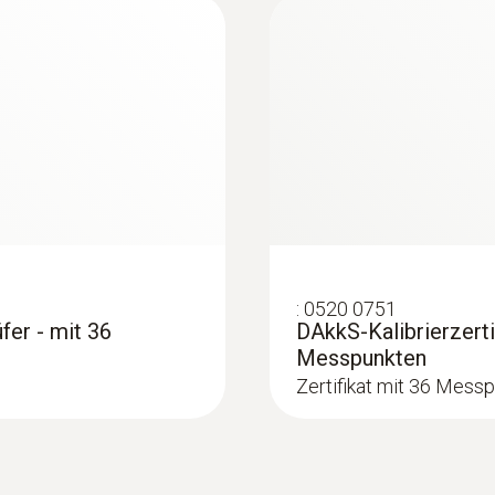
schwarz
Schutzklasse
IP67
Normen
EN 61326-1; EN 61010-1
Alarmfunktion
:
0520 0751
fer - mit 36
DAkkS-Kalibrierzerti
über LED; akustisch
Messpunkten
Zertifikat mit 36 Mess
Batterietyp
2 Microzellen AAA