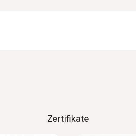
Betriebsfeuchte
0 bis 80 %rF
requente Störsignale, wasser- und staubdicht nach IP 67,
te Taschenlampe zur Messstellenbeleuchtung
Gewicht
Produktbroschüre testo 745
55 g
Abmessungen
EU-Konformitätserklärung testo 745
155 x 25 x 23 mm
Bedienungsanleitung testo 745
Betriebstemperatur
-10 bis +50 °C
Zertifikate
Produktfarbe