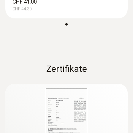
CHF 41.00
CHF 44.30
Messbereich
1 mA bis 10 A
Auflösung
max. 1 mA
Zertifikate
Genauigkeit
± (1.5 % v. Mw. + 5 Digits)