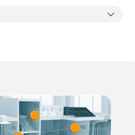
(
3.28 MB
)
(
2.6 MB
)
2854 (Datenverordnung / Data Act) -
(
140 KB
)
(
1.28 MB
)