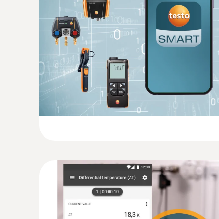
:
0602 0743
Globe-Thermometer (TE Typ K) - für St
Zur Messung der Strahlungswärme nach ISO 7
EN 27726 und DIN 33403
CHF 557.00
CHF 602.10