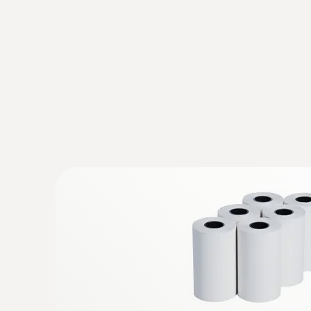
:
0602 1793
Robuster Lufttemperaturfühler (TE Typ 
Thermoelement Typ K