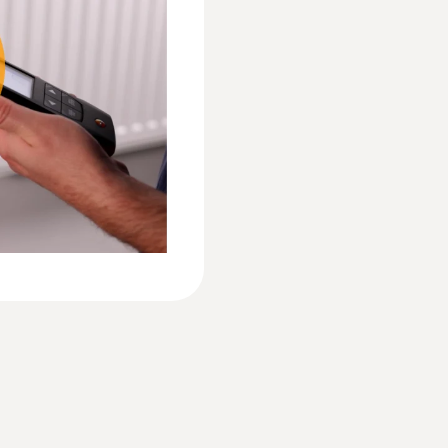
Batterietyp
3x AA
Lagertemperatur
-20 bis +50 °C
hler (TE Typ K)