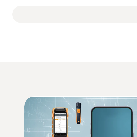
Abgleich-Protokoll
3 x AA Batterien
Allgemeine technische Daten