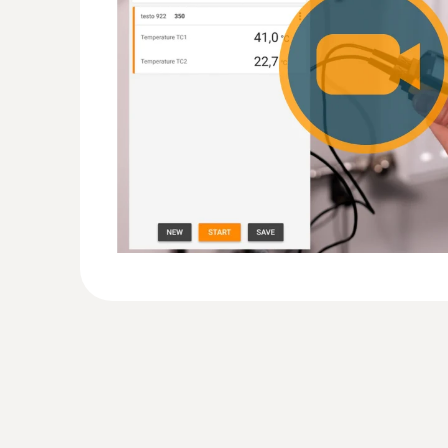
:
0602 2292
Wasserdichter Edelstahl-Lebensmittelfü
Schnelles Thermoelement Typ K
CHF 109.00
CHF 117.85