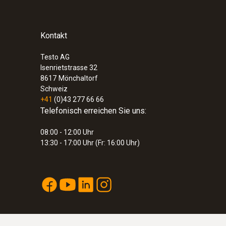
Kontakt
Testo AG
Isenrietstrasse 32
8617
Mönchaltorf
Schweiz
+41
(0)43 277 66 66
Telefonisch erreichen Sie uns:
:
0572 3330
08:00 - 12:00 Uhr
testo 150 TC4 - Datenloggermodul 4 An
13:30 - 17:00 Uhr (Fr: 16:00 Uhr)
Thermoelemente