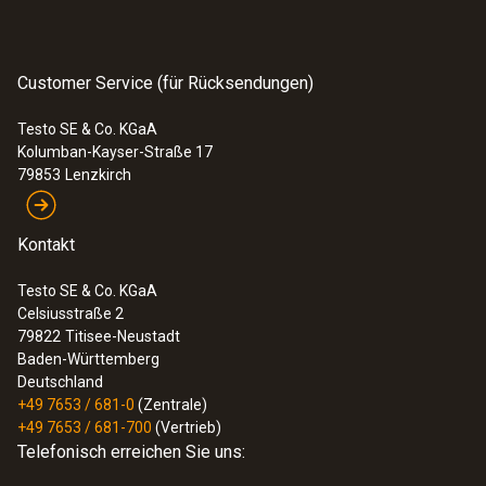
:
0560 1108
testo 110 - Temperaturmessgerät
Customer Service (für Rücksendungen)
Testo SE & Co. KGaA
Kolumban-Kayser-Straße 17
79853
Lenzkirch
Kontakt
Testo SE & Co. KGaA
Celsiusstraße 2
79822
Titisee-Neustadt
Baden-Württemberg
Deutschland
+49 7653 / 681-0
(Zentrale)
+49 7653 / 681-700
(Vertrieb)
:
0560 1128
Telefonisch erreichen Sie uns:
testo 112 hochgenaues
Temperaturmessgerät - mit PTB