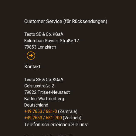
300,00 €
357,00 €
Customer Service (für Rücksendungen)
Testo SE & Co. KGaA
Kolumban-Kayser-Straße 17
79853
Lenzkirch
Kontakt
Testo SE & Co. KGaA
Celsiusstraße 2
79822
Titisee-Neustadt
Baden-Württemberg
Deutschland
+49 7653 / 681-0
(Zentrale)
+49 7653 / 681-700
(Vertrieb)
:
0635 2143
Telefonisch erreichen Sie uns:
Gerades Staurohr zur Messung von
Strömungsgeschwindigkeiten