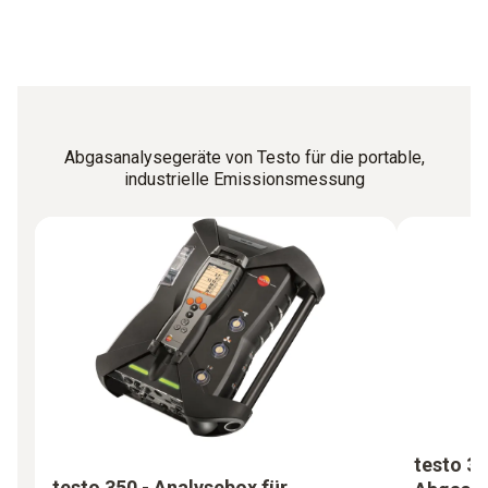
Abgasanalysegeräte von Testo für die portable,
industrielle Emissionsmessung
testo 35
testo 350 - Analysebox für