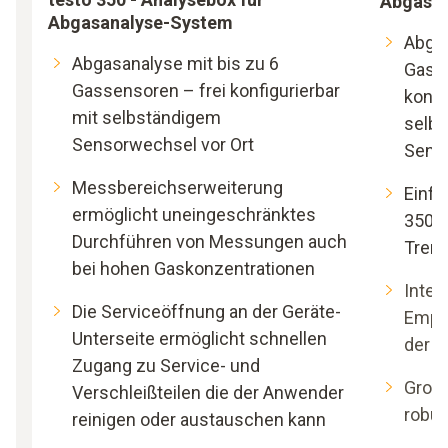
Abgasan
Abgasanalyse-System
Abgas
Abgasanalyse mit bis zu 6
Gasse
Gassensoren – frei konfigurierbar
konfi
mit selbständigem
selb
Sensorwechsel vor Ort
Senso
Messbereichserweiterung
Einfa
ermöglicht uneingeschränktes
350 A
Durchführen von Messungen auch
Tren
bei hohen Gaskonzentrationen
Inter
Die Serviceöffnung an der Geräte-
Empf
Unterseite ermöglicht schnellen
der A
Zugang zu Service- und
Große
Verschleißteilen die der Anwender
robu
reinigen oder austauschen kann