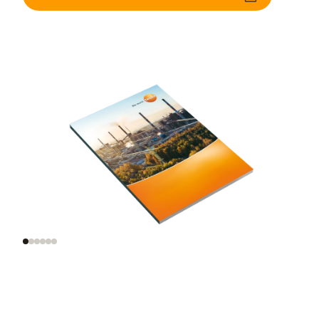
Verbrennungsprozess
Gasanalyse bei
Industrieabgasen