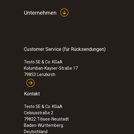
437,92 €
Allgemeine technische Daten
Unternehmen
Customer Service (für Rücksendungen)
Testo SE & Co. KGaA
Kolumban-Kayser-Straße 17
79853
Lenzkirch
Kontakt
Testo SE & Co. KGaA
:
0563 6353
Celsiusstraße 2
testo 635-2 U-Wert-Set - Temperatur- u
79822
Titisee-Neustadt
Feuchtemessgerät-Set
Baden-Württemberg
Deutschland
1.266,00 €