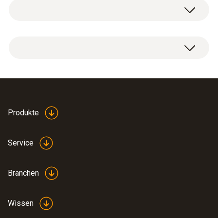
Feuchtemodul nachrüstbar für testo 845
Temperatur - NTC
Messbereich
Produkte
0 bis +50 °C
Service
Genauigkeit
Branchen
±1 °C (restlicher Messbereich)
±0,5 °C (+10 bis +40 °C)
Wissen