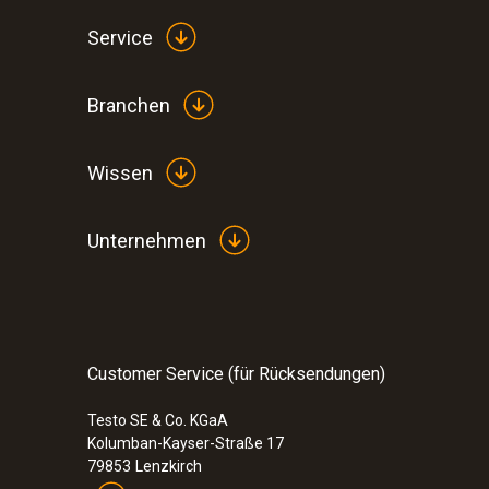
Service
Branchen
Wissen
:
0554 0622
Unternehmen
Mobiler BLUETOOTH®-/IRDA-Drucker
291,00 €
346,29 €
Customer Service (für Rücksendungen)
Testo SE & Co. KGaA
Kolumban-Kayser-Straße 17
79853
Lenzkirch