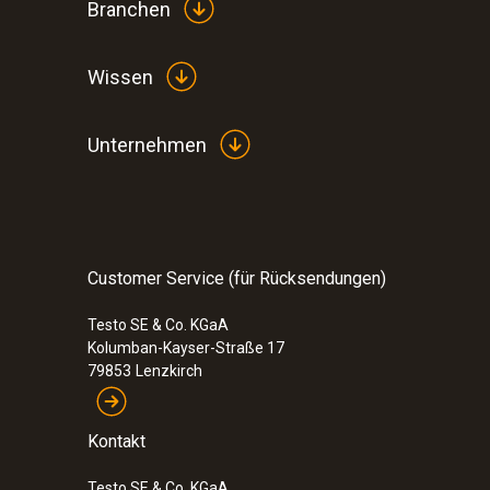
Branchen
Wissen
:
0600 9741
Unternehmen
Basis-Rauchgassonde kompakt - 300 m
500 °C
202,00 €
240,38 €
Customer Service (für Rücksendungen)
Testo SE & Co. KGaA
Kolumban-Kayser-Straße 17
79853
Lenzkirch
Kontakt
Testo SE & Co. KGaA