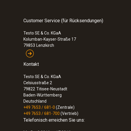
136,85 €
Customer Service (für Rücksendungen)
Testo SE & Co. KGaA
Kolumban-Kayser-Straße 17
79853
Lenzkirch
Kontakt
Testo SE & Co. KGaA
Celsiusstraße 2
79822
Titisee-Neustadt
Baden-Württemberg
Deutschland
+49 7653 / 681-0
(Zentrale)
:
0590 7603
+49 7653 / 681-700
(Vertrieb)
testo 760-3 - Digital-Multimeter
Telefonisch erreichen Sie uns:
246,00 €
292,74 €