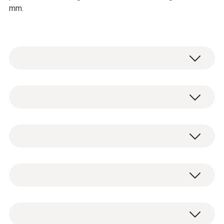
mm.
Um korrekte Messergebnisse zu
gewährleisten, sollte eine
Mindestauslassgröße von 335 x 335 mm
gegeben sein.
Wechselhaube und Tasche.