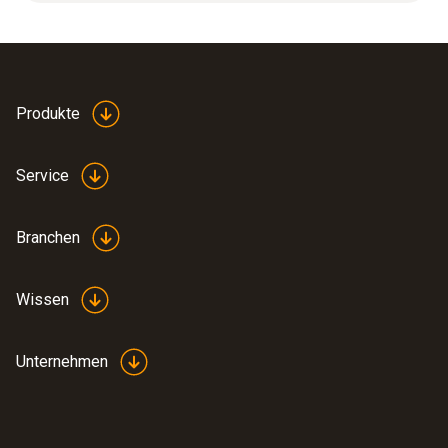
Produkte
Datenblatt testo 420
(
2.6 MB
)
Service
Branchen
Inbetriebnahme testo
(
724.82 KB
)
420
Wissen
Bedienungsanleitung
testo 420
Unternehmen
:
0563 4200
(
1.5 MB
)
testo 420 - Volumenstrom-Messhaube
(Volumenstrom-
2.984,00 €
Messhaube)
3.550,96 €