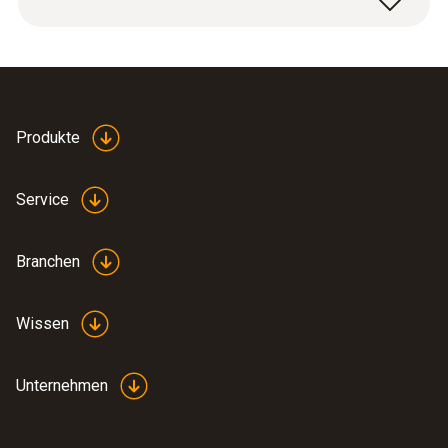
Produkte
Datenblatt testo 420
(
2.6 MB
)
Service
Branchen
Inbetriebnahme testo
(
724.82 KB
)
420
Wissen
Bedienungsanleitung
testo 420
Unternehmen
:
0563 4200
(
1.5 MB
)
testo 420 - Volumenstrom-Messhaube
(Volumenstrom-
2.984,00 €
Messhaube)