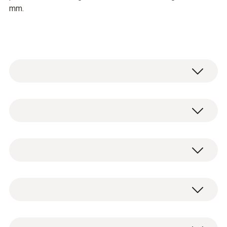
mm.
Um korrekte Messergebnisse zu
gewährleisten, sollte eine
Mindestauslassgröße von 335 x 335 mm
gegeben sein.
Wechselhaube und Tasche.