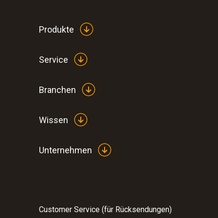
Allgemeine technische Daten
Produkte
Service
Branchen
Wissen
:
0632 3340
Unternehmen
testo 340 - Abgasanalysegerät für die In
Customer Service (für Rücksendungen)