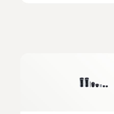
testo 400 Datenlogger Behaglichkeits-S
4.667,00 €
5.553,73 €
:
0563 0400 74
testo 400 Strömungs-Set mit 16 mm-Fl