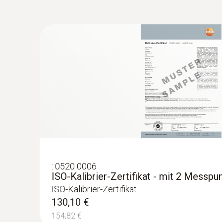
:
0560 0400 01
testo 400 - Universal-Klimamessgerät
1.378,00 €
1.639,82 €
:
0520 0006
ISO-Kalibrier-Zertifikat - mit 2 Messpu
Allgemeine technische Daten
ISO-Kalibrier-Zertifikat
130,10 €
:
0563 0402 01
154,82 €