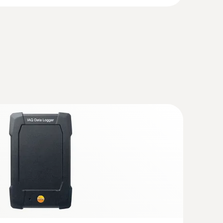
auchsnormal
s-Set mit Hitzdrahtsonde