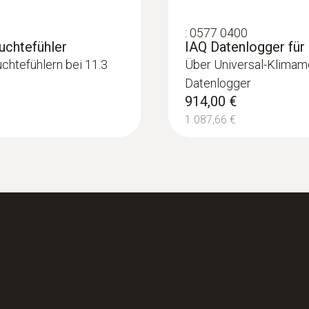
3.045,00 €
12 mm
3.623,55 €
:
0577 0400
uchtefühler
IAQ Datenlogger fü
Länge Sonden-/Fühlerrohr
chtefühlern bei 11.3
Über Universal-Klimame
Datenlogger
270 mm
914,00 €
1.087,66 €
Produktfarbe
schwarz/orange