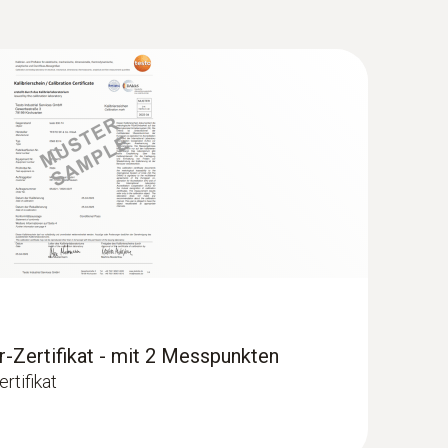
keits-Set mit Stativ
-Zertifikat - mit 2 Messpunkten
rtifikat