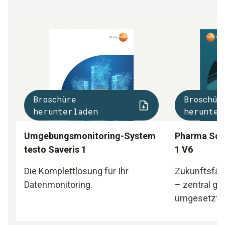
Broschüre
Broschür
herunterladen
herunter
Umgebungsmonitoring-System
Pharma Solu
testo Saveris 1
1 V6
Die Komplettlösung für Ihr
Zukunftsfäh
Datenmonitoring.
– zentral ge
umgesetzt