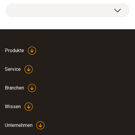
Bedienungsanleitung
Produkte
(
219.06 KB
)
Streufeldsonde
Service
Branchen
Wissen
Unternehmen
:
0560 6351
testo 635-1 - Temperatur- und