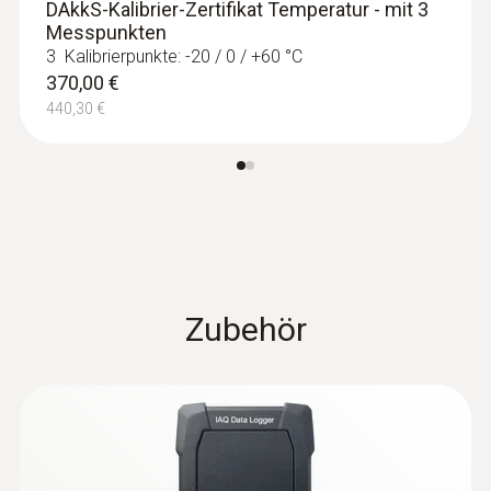
DAkkS-Kalibrier-Zertifikat Temperatur - mit 3
Messpunkten
Kabellänge
3 Kalibrierpunkte: -20 / 0 / +60 °C
370,00 €
1,4 m
440,30 €
Durchmesser Sonden-/ Fühlerrohrspitze
3 mm
Durchmesser Sonden-/ Fühlerrohr
:
0563 0112
testo 110 Food-Set
233,00 €
3 mm
Zubehör
277,27 €
Produktfarbe
schwarz/orange