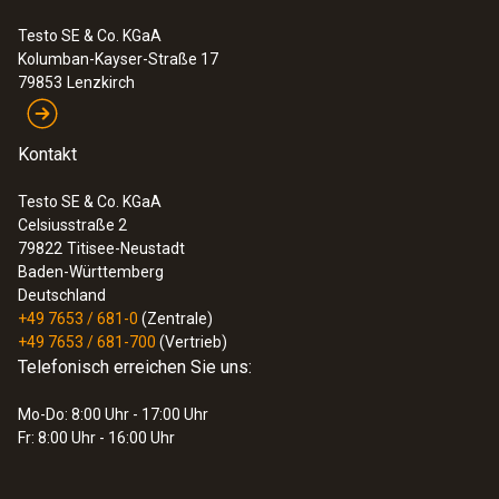
Testo SE & Co. KGaA
Kolumban-Kayser-Straße 17
79853
Lenzkirch
Kontakt
:
0563 0402 01
testo 400 Datenlogger Behaglichkeits-
Set
Testo SE & Co. KGaA
4.667,00 €
Celsiusstraße 2
79822
Titisee-Neustadt
5.553,73 €
Baden-Württemberg
Deutschland
+49 7653 / 681-0
(Zentrale)
+49 7653 / 681-700
(Vertrieb)
Telefonisch erreichen Sie uns:
Mo-Do: 8:00 Uhr - 17:00 Uhr
Fr: 8:00 Uhr - 16:00 Uhr