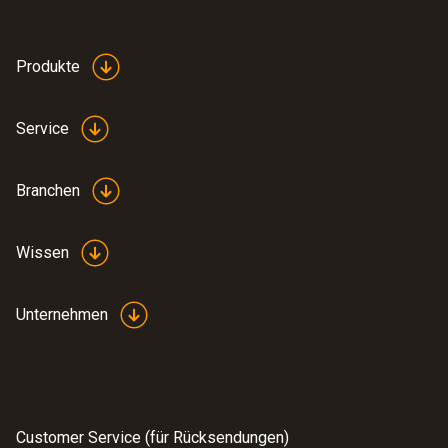
Produkte
Service
:
0563 0401 01
Branchen
testo 400 Behaglichkeits-Set mit Stativ
4.030,00 €
4.795,70 €
Wissen
Unternehmen
Customer Service (für Rücksendungen)