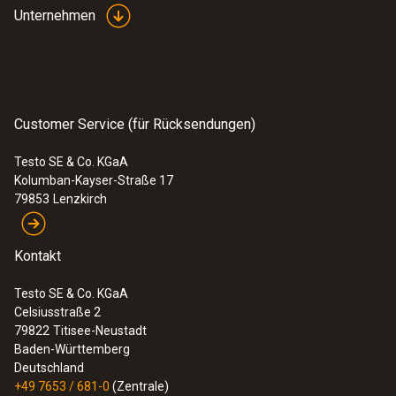
Unternehmen
Customer Service (für Rücksendungen)
Testo SE & Co. KGaA
:
0563 0112
Kolumban-Kayser-Straße 17
testo 110 Food-Set
79853
Lenzkirch
233,00 €
277,27 €
Kontakt
Testo SE & Co. KGaA
Celsiusstraße 2
79822
Titisee-Neustadt
Baden-Württemberg
Deutschland
+49 7653 / 681-0
(Zentrale)