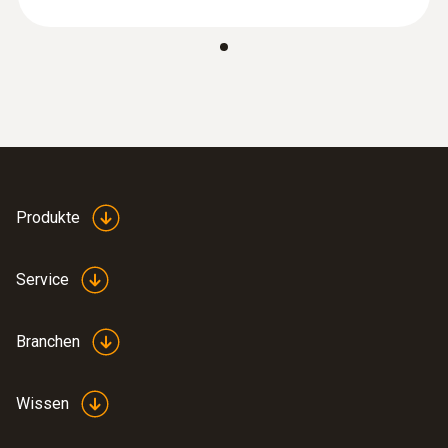
:
0563 0111
testo 110 Food - Universal-
Produkte
Temperaturmessgerät mit App-
Anbindung
158,00 €
Service
188,02 €
Branchen
Wissen