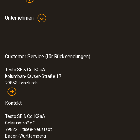
Unternehmen
Customer Service (für Rücksendungen)
Testo SE & Co. KGaA
Kolumban-Kayser-Straße 17
:
0572 1629
testo 162 Kühlschrankset - Set zur
79853
Lenzkirch
Temperaturüberwachung im
Kühlschrank
Kontakt
374,00 €
445,06 €
Testo SE & Co. KGaA
Celsiusstraße 2
79822
Titisee-Neustadt
Baden-Württemberg