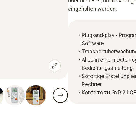
oder die LEDs, ob die konfi
eingehalten wurden.
Plug-and-play - Progr
Software
Transportüberwachung
Alles in einem Datenl
Bedienungsanleitung
Sofortige Erstellung e
Rechner
Konform zu GxP, 21 C