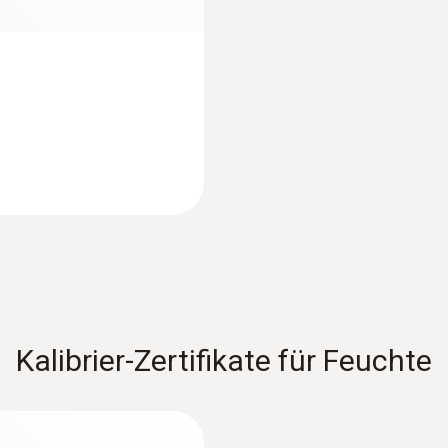
1 m/s²
0,1 g
Messtakt
1 s
Kalibrier-Zertifikate für Feuchte