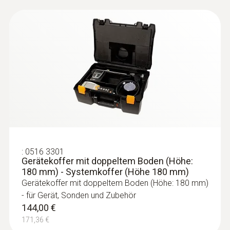
Messbereich von -40 bis +125 °C
58,00 €
69,02 €
:
0516 3301
Gerätekoffer mit doppeltem Boden (Höhe:
180 mm) - Systemkoffer (Höhe 180 mm)
Gerätekoffer mit doppeltem Boden (Höhe: 180 mm)
- für Gerät, Sonden und Zubehör
144,00 €
:
0615 5605
Rohranlegefühler mit NTC-
171,36 €
Temperatursensor - für Messungen an