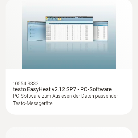
Temperaturfühler
:
0554 3332
testo EasyHeat v2.12 SP7 - PC-Software
PC-Software zum Auslesen der Daten passender
Testo-Messgeräte
:
0600 9799
Verbrennungsluft-Temperaturfühler
(190 mm Eintauchtiefe)
Flexibel in der Positionierung (Eintauchtiefe
190 mm, Kabellänge 2,2 m)