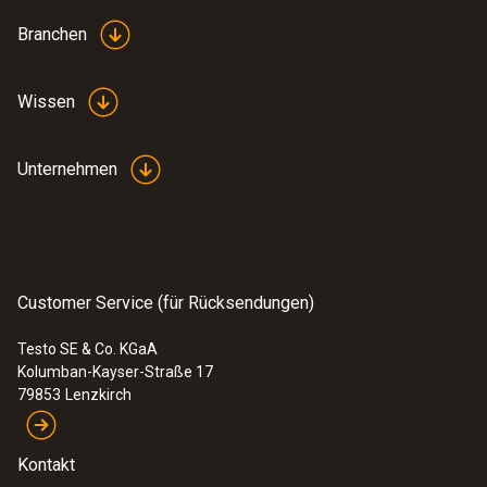
Branchen
Wissen
Unternehmen
:
0632 1260
Ringspaltsonde zur O2-Zuluftmessung
Detektion von Lecks und Verstopfungen im
Ringspalt
Customer Service (für Rücksendungen)
170,00 €
202,30 €
Testo SE & Co. KGaA
Kolumban-Kayser-Straße 17
79853
Lenzkirch
Kontakt