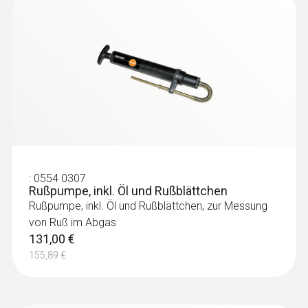
:
0632 1272
CO-Sonde (digital) - kabelgebunden
Intuitiv: Klar strukturiertes Messmenü für
Langzeitmessung sowie Bestimmung von
CO-Konzentration in Innenräumen, z.B. in
Heizungsräumen
391,00 €
:
0554 0307
465,29 €
Rußpumpe, inkl. Öl und Rußblättchen
Rußpumpe, inkl. Öl und Rußblättchen, zur Messung
von Ruß im Abgas
131,00 €
155,89 €