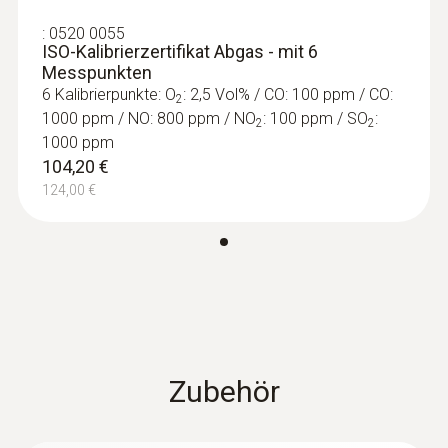
:
0520 0055
ISO-Kalibrierzertifikat Abgas - mit 6
Messpunkten
6 Kalibrierpunkte: O
: 2,5 Vol% / CO: 100 ppm / CO:
2
1000 ppm / NO: 800 ppm / NO
: 100 ppm / SO
:
2
2
1000 ppm
104,20 €
124,00 €
:
0600 9740
Basis-Rauchgassonde kompakt, 180
mm, Ø 6 mm, Tmax 500 °C
Abgasweg und Temperaturkanal mit einem
Bajonett-Verschluss ans Gerät anschließbar
191,00 €
227,29 €
Zubehör