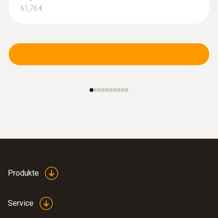
Wasserdichter Tauch-/Einstechfühler -
61,76 €
mit NTC-Temperatursensor
Messbereich von -50 bis +150 °C;
Genauigkeit von bis zu ±0,2 °C
83,00 €
98,77 €
Weitere Sonden
Produkte
Service