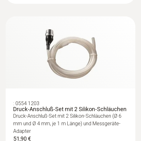
Rohren (Ø 5-65 mm)
Messbereich von -50 bis +120 °C
207,00 €
246,33 €
:
0554 1203
Druck-Anschluß-Set mit 2 Silikon-Schläuchen
Druck-Anschluß-Set mit 2 Silikon-Schläuchen (Ø 6
mm und Ø 4 mm, je 1 m Länge) und Messgeräte-
Adapter
:
0615 1212
51,90 €