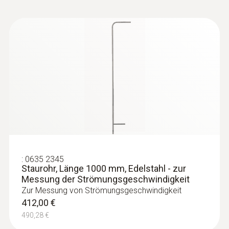
Überwachung von Trocknungsprozessen,
Kontrolle von Differenzdruck,
Bedienungsanleitung
(
8.38 MB
)
Volumenstrom und
testo 635 P2A software
Strömungsgeschwindigkeit in der
EU-
kritischen Klimatechnik (Klima- und
Konformitätserklärung
Lüftungsanlagen)
(
33.86 KB
)
testo 6351
:
0635 2345
Staurohr, Länge 1000 mm, Edelstahl - zur
Messung der Strömungsgeschwindigkeit
Zur Messung von Strömungsgeschwindigkeit
412,00 €
490,28 €