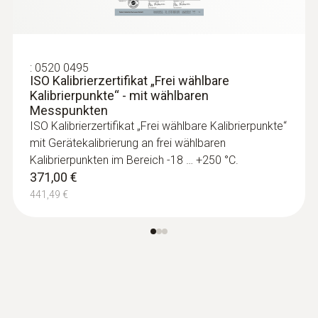
aufdecken, Qualität und Ausführung
baulicher Maßnahmen nachweisen – mit
Hilfe von Wärmebildern
:
0520 0495
Luftdichtigkeit von Fenstern und Türen
ISO Kalibrierzertifikat „Frei wählbare
überprüfen
Kalibrierpunkte“ - mit wählbaren
Messpunkten
Dämmfehler und Wärmebrücken in der
ISO Kalibrierzertifikat „Frei wählbare Kalibrierpunkte“
Gebäudehülle finden
mit Gerätekalibrierung an frei wählbaren
Schimmelgefährdete Stellen detektieren
Kalibrierpunkten im Bereich -18 … +250 °C.
und visualisieren
371,00 €
441,49 €
Professionelle Energieberatung
Gebäudehüllen analysieren,
Energieeffizienz beurteilen,