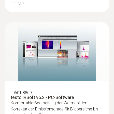
111,86 €
Leckagen an Flachdächern
orten
Detektion von durchfeuchteten Bereichen
in der Dachkonstruktion: Anhand von
Temperaturunterschieden (wie sie v.a. bei
Flachdächern auftreten) zeigen
Wärmebildkameras Bereiche auf dem
Dach mit eingeschlossener Feuchtigkeit
oder beschädigter Isolation
:
0501 8809
testo IRSoft v5.2 - PC-Software
Komfortable Bearbeitung der Wärmebilder:
Korrektur der Emissionsgrade für Bildbereiche bis