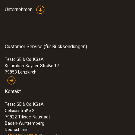
Sichere Hochtemperatur-
Unternehmen
Messung
Hohe Temperaturen aus sicherer
Entfernung messen: Einige der
Customer Service (für Rücksendungen)
Wärmebildkameramodelle von Testo
messen mit der Hochtemperatur-Option
Testo SE & Co. KGaA
sogar bis 1200 °C
Kolumban-Kayser-Straße 17
Ideal einsetzbar in der industriellen
79853
Lenzkirch
Instandhaltung
Verschleiß, Isolierungsschäden und
Kontakt
Verkokung an Öfen und Pfannen erkennen
Thermografieren von großen Öfen und
Testo SE & Co. KGaA
Celsiusstraße 2
Maschinen auf einem Infrarotbild – z.B.
79822
Titisee-Neustadt
Drehrohröfen in der Zementherstellung
Baden-Württemberg
Deutschland