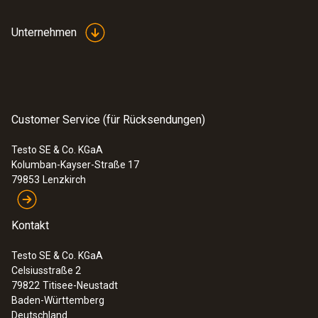
Bedienungsanleitung
Schutzklasse
Unternehmen
testo Saveris Small
(
3.41 MB
)
IP54
Business Edition
Anschließbare Fühler
Customer Service (für Rücksendungen)
max. 5
Testo SE & Co. KGaA
Kolumban-Kayser-Straße 17
Routerkaskadierung
79853
Lenzkirch
ja
Kontakt
Wandhalterung
Testo SE & Co. KGaA
inklusive
Celsiusstraße 2
79822
Titisee-Neustadt
Baden-Württemberg
Stromversorgung
Deutschland