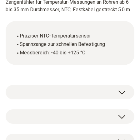
Zangenfühler für Temperatur-Messungen an Rohren ab 6
bis 35 mm Durchmesser, NTC, Festkabel gestreckt 5.0 m
Präziser NTC-Temperatursensor
Spannzange zur schnellen Befestigung
Messbereich: -40 bis +125 °C
Verwenden Sie den Zangenfühler (NTC), um
Oberflächentemperaturen an Rohren von
Heizungen, Wasserleitungen, Kälteanlagen
Temperatur - NTC
oder Wärmepumpen präzise zu messen