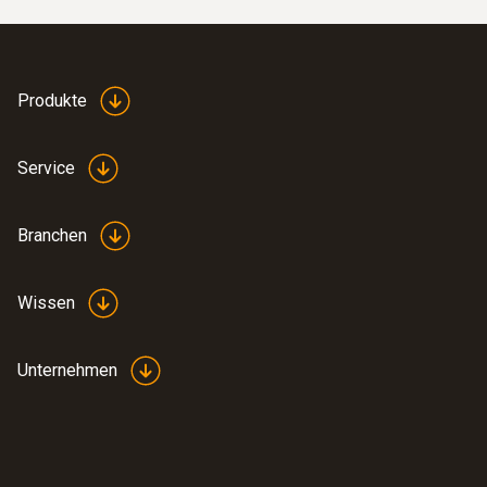
:
0564 5002
testo 570s - Wärmepumpen-Profi-Set
Produkte
Service
Branchen
Wissen
Unternehmen