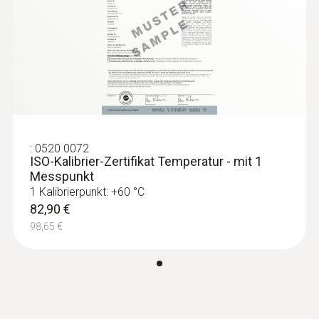
Abmessungen
120 x 77 x 32 mm
:
0563 1557
testo 557 Set - Digitale Monteurhilfe
Produktfarbe
schwarz
:
0520 0072
ISO-Kalibrier-Zertifikat Temperatur - mit 1
Messpunkt
1 Kalibrierpunkt: +60 °C
82,90 €
98,65 €