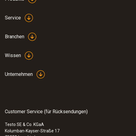
Service
Allgemeine technische Daten
Branchen
Produktfarbe
schwarz
Wissen
Unternehmen
:
0572 9320
testo Saveris Base V3.0 - Basisstation
Customer Service (für Rücksendungen)
Testo SE & Co. KGaA
Kolumban-Kayser-Straße 17