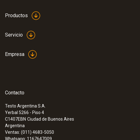
Negro
de conexión internacionales.
Productos
Peso
440 g
Servicio
Empresa
Contacto
Testo Argentina S.A.
Yerbal 5266 - Piso 4
C1407EBN
Ciudad de Buenos Aires
Argentina
Ventas: (011) 4683-5050
Whatsapp: 1167647009