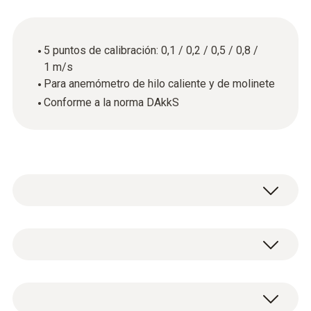
5 puntos de calibración: 0,1 / 0,2 / 0,5 / 0,8 /
1 m/s
Para anemómetro de hilo caliente y de molinete
Conforme a la norma DAkkS
Datos técnicos generales
Carcasa
Certificado de calibración DAkkS del flujo con
papel
5 puntos de calibración: 0,1 / 0,2 / 0,5 / 0,8 /