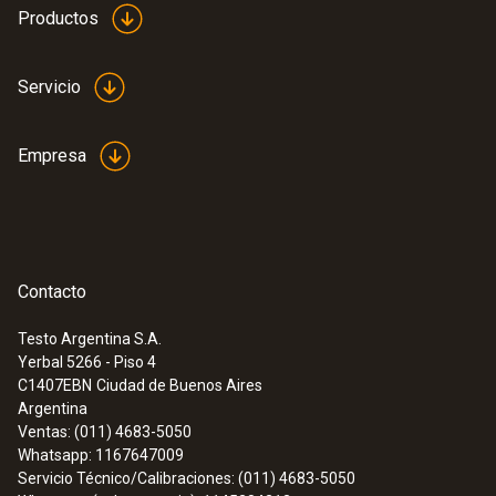
Productos
Servicio
Empresa
Contacto
Testo Argentina S.A.
Yerbal 5266 - Piso 4
:
0563 0465
C1407EBN
Ciudad de Buenos Aires
testo 465 - Tacómetro
Argentina
Ventas: (011) 4683-5050
Whatsapp: 1167647009
Servicio Técnico/Calibraciones: (011) 4683-5050