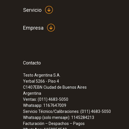
Servicio
Empresa
Contacto
:
0632 3240
testo 324 - Medidor de fugas en cañería
Testo Argentina S.A.
Yerbal 5266 - Piso 4
C1407EBN
Ciudad de Buenos Aires
Argentina
Ventas: (011) 4683-5050
Whatsapp: 1167647009
Servicio Técnico/Calibraciones: (011) 4683-5050
Whatsapp (solo mensaje): 1145284213
Facturación – Despachos – Pagos