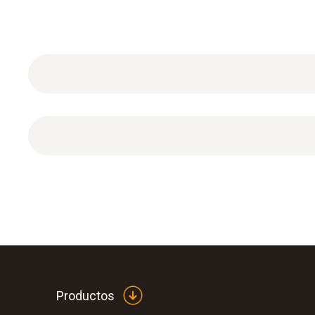
Tapón de prueba cónico de 1/2" para conectar el
Productos