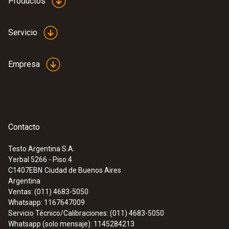
Productos
-10 hasta +70 °C
(
632.2 KB
)
battery-charging station
Servicio
EU declaration of
conformity desktop
(
32.99 KB
)
Empresa
stand charger
Contacto
:
0632 3000 70
testo 330i - Analizador de gases de
combustión
Testo Argentina S.A.
Yerbal 5266 - Piso 4
C1407EBN
Ciudad de Buenos Aires
Argentina
Ventas: (011) 4683-5050
Whatsapp: 1167647009
Servicio Técnico/Calibraciones: (011) 4683-5050
Whatsapp (solo mensaje): 1145284213