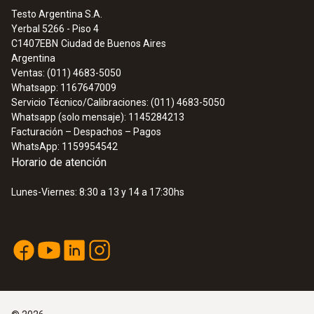
Testo Argentina S.A.
Yerbal 5266 - Piso 4
:
0636 9735
C1407EBN
Ciudad de Buenos Aires
Sonda de temperatura y humedad (Ø 12
Argentina
mm)
Ventas: (011) 4683-5050
Whatsapp: 1167647009
Servicio Técnico/Calibraciones: (011) 4683-5050
Whatsapp (solo mensaje): 1145284213
Facturación – Despachos – Pagos
WhatsApp: 1159954542
Horario de atención
Lunes-Viernes: 8:30 a 13 y 14 a 17:30hs
:
0636 9753