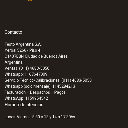
comunicación tales como WLAN o Ethernet, o
la moderna tecnología por radio testo
UltraRange para una inigualable comunicación
Instruction manual
de trayectos largos segura y eficiente en una
(
348.0 KB
)
probes
red propia.
Contacto
:
0572 3320
testo 150 TUC4 - Módulo de registrador
de datos con 4 conexiones para sondas
Testo Argentina S.A.
Application information
(
292.3 KB
)
con TUC
Yerbal 5266 - Piso 4
C1407EBN
Ciudad de Buenos Aires
Argentina
Ventas: (011) 4683-5050
Whatsapp: 1167647009
Servicio Técnico/Calibraciones: (011) 4683-5050
Whatsapp (solo mensaje): 1145284213
Facturación – Despachos – Pagos
WhatsApp: 1159954542
Horario de atención
Lunes-Viernes: 8:30 a 13 y 14 a 17:30hs